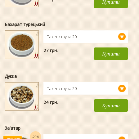
Купити
Бахарат турецький
Пакет-струна 20 г
27
гpн.
Купити
Дукка
Пакет-струна 20 г
24
гpн.
Купити
За'атар
-20%
Ціна дня