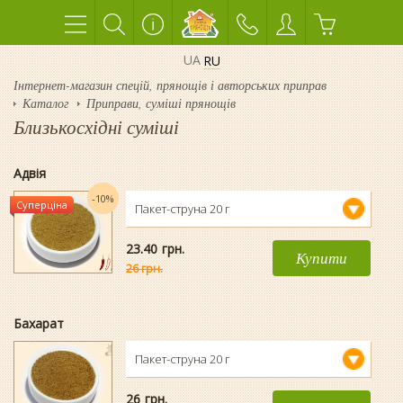
UA
RU
Інтернет-магазин спецій, прянощів і авторських приправ
Каталог
Приправи, суміші прянощів
Близькосхідні суміші
Адвія
-10%
Суперціна
Пакет-струна 20 г
23.40
гpн.
Купити
26 грн.
Бахарат
Пакет-струна 20 г
26
гpн.