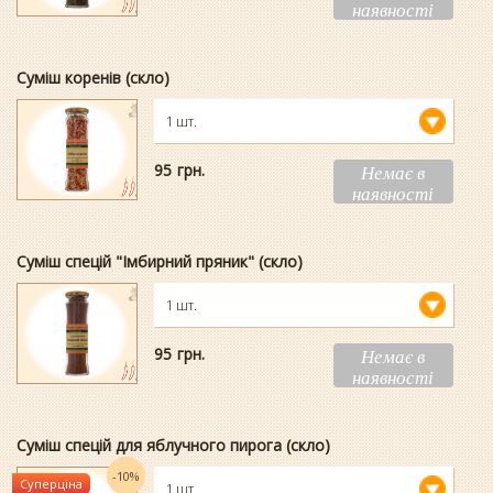
наявності
Суміш коренів (скло)
1 шт.
95
гpн.
Немає в
наявності
Суміш спецій "Імбирний пряник" (скло)
1 шт.
95
гpн.
Немає в
наявності
Суміш спецій для яблучного пирога (скло)
-10%
Суперціна
1 шт.