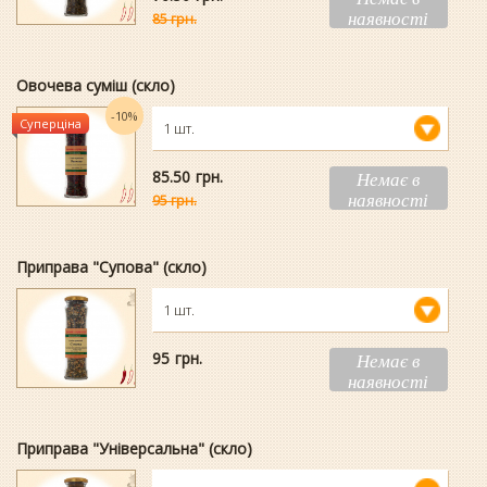
наявності
85 грн.
Овочева суміш (скло)
-10%
Суперціна
1 шт.
85.50
гpн.
Немає в
наявності
95 грн.
Приправа "Супова" (скло)
1 шт.
95
гpн.
Немає в
наявності
Приправа "Універсальна" (скло)