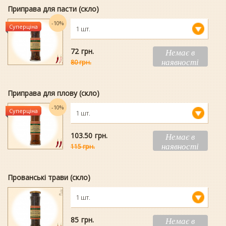
Приправа для пасти (скло)
-10%
Суперціна
1 шт.
72
гpн.
Немає в
наявності
80 грн.
Приправа для плову (скло)
-10%
Суперціна
1 шт.
103.50
гpн.
Немає в
наявності
115 грн.
Прованські трави (скло)
1 шт.
85
гpн.
Немає в