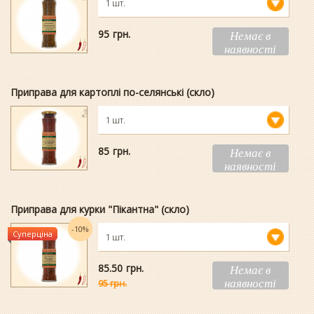
1 шт.
95
гpн.
Немає в
наявності
Приправа для картоплі по-селянські (скло)
1 шт.
85
гpн.
Немає в
наявності
Приправа для курки "Пікантна" (скло)
-10%
Суперціна
1 шт.
85.50
гpн.
Немає в
наявності
95 грн.