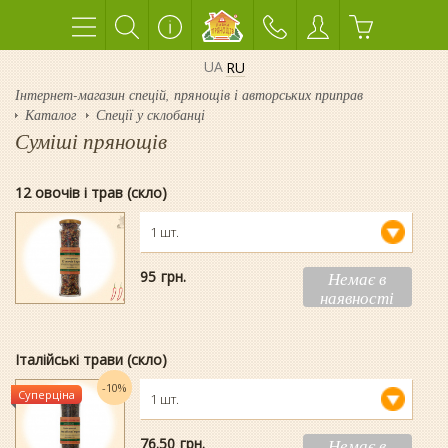
UA
RU
Інтернет-магазин спецій, прянощів і авторських приправ
Каталог
Спеції у склобанці
Суміші прянощів
12 овочів і трав (скло)
1 шт.
95
гpн.
Немає в
наявності
Італійські трави (скло)
-10%
Суперціна
1 шт.
76.50
гpн.
Немає в