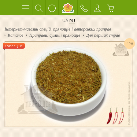
UA
RU
Інтернет-магазин спецій, прянощів і авторських приправ
Каталог
Приправи, суміші прянощів
Для перших страв
-10%
Суперціна