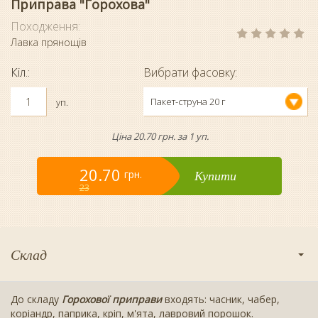
Приправа "Горохова"
Походження:
Лавка прянощів
Кіл.:
Вибрати фасовку:
Пакет-струна 20 г
уп.
Ціна 20.70 грн. за 1 уп.
20.70
Купити
грн.
23
Склад
До складу
Горохової приправи
входять: часник, чабер,
коріандр, паприка, кріп, м'ята, лавровий порошок.