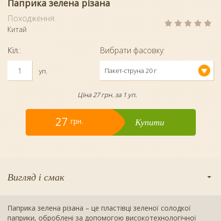
Паприка зелена різана
Походження:
Китай
Кіл.:
Вибрати фасовку:
Пакет-струна 20 г
уп.
Ціна 27 грн. за 1 уп.
27
Купити
грн.
Вигляд і смак
Паприка зелена різана – це пластівці зеленої солодкої
паприки, оброблені за допомогою високотехнологічної