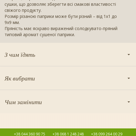
сушки, що дозволяє зберегти всі смакові властивості
свіжого продукту.
Розмір різаною паприки може бути різний – від 1х1 до
9х9 мм.
Пряність має яскраво виражений солодкувато-пряний
типовий аромат сушеної паприки.
З чим їдять
Як вибрати
Чим замінити
+38 044 360 90 75
+38 068 1 248 248
+38 099 264 00 29