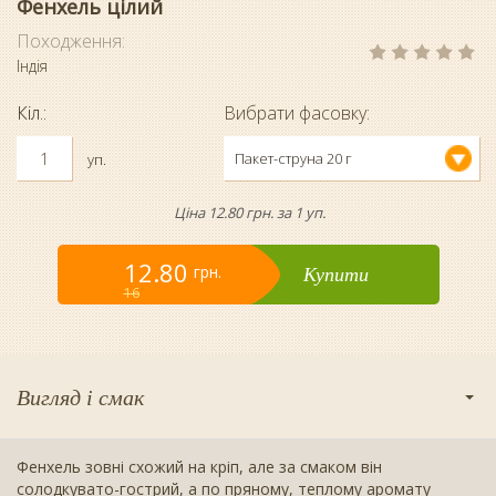
Фенхель цілий
Походження:
Індія
Кіл.:
Вибрати фасовку:
Пакет-струна 20 г
уп.
Ціна 12.80 грн. за 1 уп.
12.80
Купити
грн.
16
Вигляд і смак
Фенхель зовні схожий на кріп, але за смаком він
солодкувато-гострий, а по пряному, теплому аромату